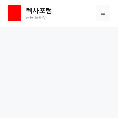
컨
렉사포럼
텐
메
츠
금융 노하우
로
뉴
건
너
뛰
기