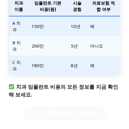
치과
임플란트 기본
시술
의료보험 적
이름
비용(원)
경험
합 여부
A 치
150만
10년
예
과
B 치
200만
5년
아니오
과
C 치
180만
8년
예
과
치과 임플란트 비용의 모든 정보를 지금 확인
해 보세요.
치과 임플란트 비용 알아보기