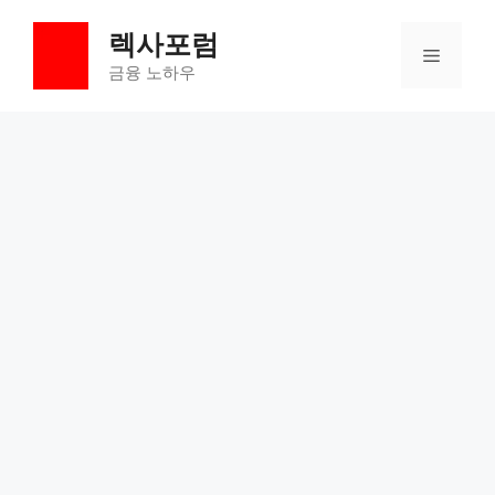
컨
렉사포럼
텐
메
츠
금융 노하우
로
뉴
건
너
뛰
기