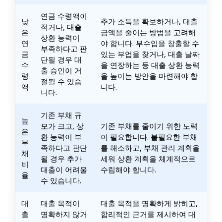
연금 수령액이
낮
추가 소득을 확보하거나, 대출
적거나, 대출
은
금액을 줄이는 방법을 고려해
상환 능력이
연
야 합니다. 부수입을 창출할 수
부족하다고 판
금
있는 부업을 찾거나, 대출 날짜
단될 경우 대
수
을 연장하는 등 대출 상환 능력
출 승인이 거
령
을 높이는 방안을 마련해야 합
절될 수 있습
액
니다.
니다.
기존 부채 규
높
모가 크고, 상
기존 부채를 줄이기 위한 노력
은
환 능력이 부
이 필요합니다. 불필요한 부채
부
족하다고 판단
를 해소하고, 부채 관리 계획을
채
될 경우 추가
세워 상환 계획을 체계적으로
비
대출이 어려울
수립해야 합니다.
율
수 있습니다.
대
대출 목적이
대출 목적을 명확하게 밝히고,
출
명확하지 않거
합리적인 근거를 제시하여 대