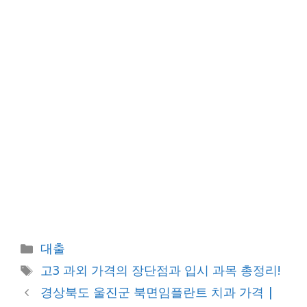
카
대출
테
태
고3 과외 가격의 장단점과 입시 과목 총정리!
고
그
경상북도 울진군 북면임플란트 치과 가격 |
리