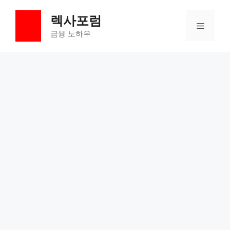
컨
렉사포럼
텐
메
츠
금융 노하우
로
뉴
건
너
뛰
기