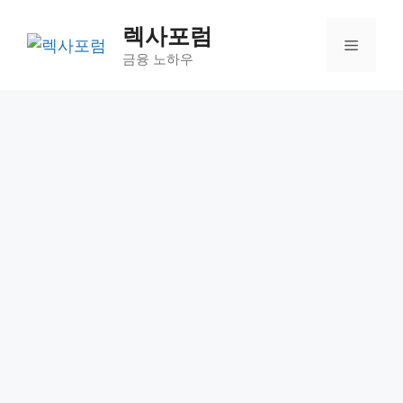
컨
렉사포럼
텐
메
츠
금융 노하우
로
뉴
건
너
뛰
기