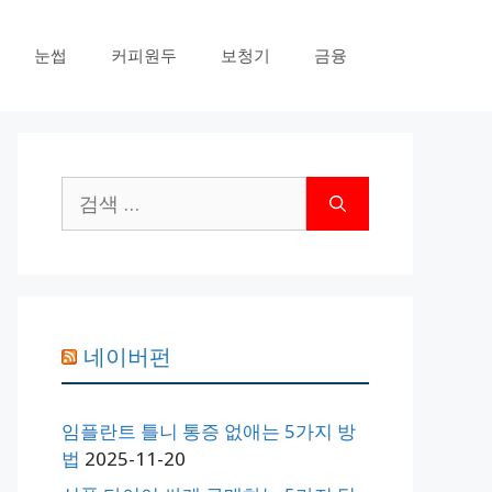
눈썹
커피원두
보청기
금융
검
색:
네이버펀
임플란트 틀니 통증 없애는 5가지 방
법
2025-11-20