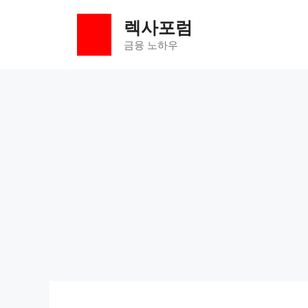
컨
렉사포럼
텐
츠
금융 노하우
로
건
너
뛰
기