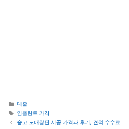
카
대출
테
태
임플란트 가격
고
그
숨고 도배장판 시공 가격과 후기, 견적 수수료
리