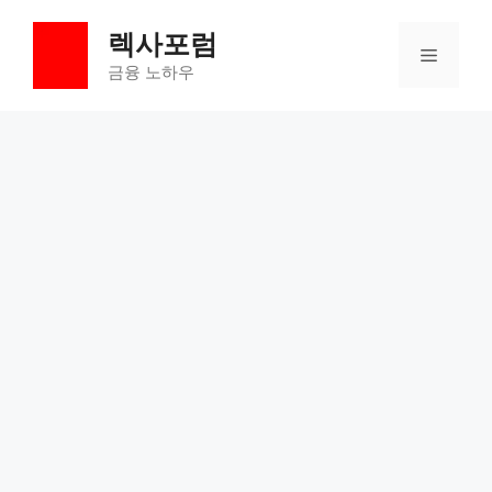
컨
렉사포럼
텐
메
츠
금융 노하우
로
뉴
건
너
뛰
기