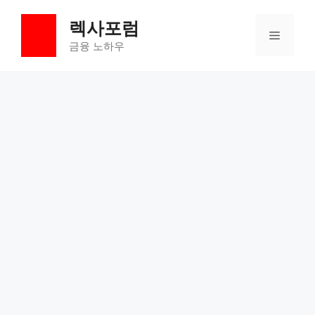
컨
렉사포럼
텐
메
츠
금융 노하우
로
뉴
건
너
뛰
기