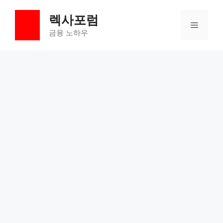
컨
렉사포럼
텐
메
츠
금융 노하우
로
뉴
건
너
뛰
기