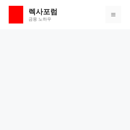
컨
렉사포럼
텐
메
츠
금융 노하우
로
뉴
건
너
뛰
기