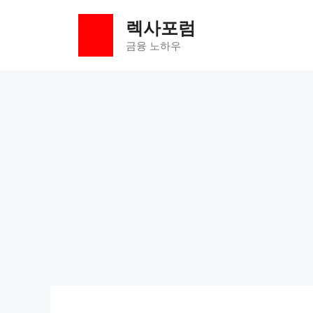
컨
렉사포럼
텐
츠
금융 노하우
로
건
너
뛰
기