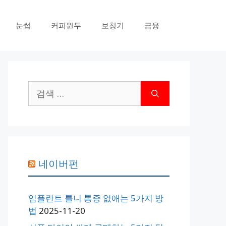
눈썹
커피원두
보청기
금융
검
색:
네이버펀
임플란트 틀니 통증 없애는 5가지 방
법
2025-11-20