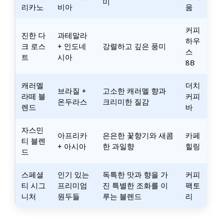
미
리카노
비아
움
커피
진한 다
과테말라
하우
크 로스
+ 인도네
강렬하고 깊은 풍미
스
트
시아
8B
캐러멜
더치
브라질 +
고소한 캐러멜 향과
라떼 블
커피
온두라스
크리미한 질감
렌드
바
자스민
아프리카
은은한 꽃향기와 새콤
카페
티 블렌
+ 아시아
한 과일향
힐링
드
스페셜
인기 있는
독특한 맛과 향을 가
커피
티 시그
프리미엄
진 특별한 조화를 이
팩토
니처
원두들
루는 블렌드
리