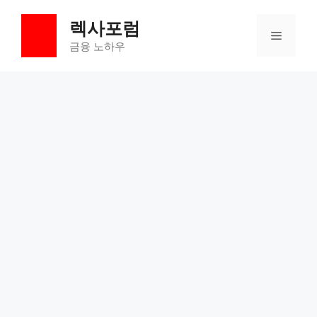
컨
렉사포럼
텐
메
츠
금융 노하우
로
뉴
건
너
뛰
기