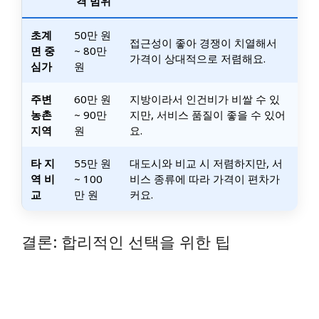
격 범위
초계
50만 원
접근성이 좋아 경쟁이 치열해서
면 중
~ 80만
가격이 상대적으로 저렴해요.
심가
원
주변
60만 원
지방이라서 인건비가 비쌀 수 있
농촌
~ 90만
지만, 서비스 품질이 좋을 수 있어
지역
원
요.
타 지
55만 원
대도시와 비교 시 저렴하지만, 서
역 비
~ 100
비스 종류에 따라 가격이 편차가
교
만 원
커요.
결론: 합리적인 선택을 위한 팁