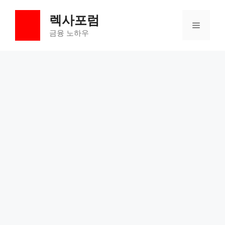
컨
렉사포럼
텐
메
츠
금융 노하우
로
뉴
건
너
뛰
기