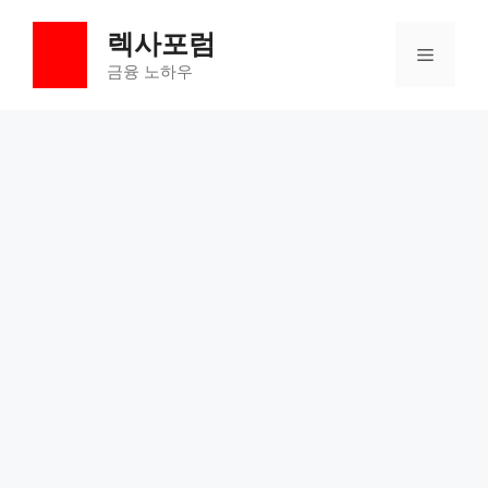
컨
렉사포럼
텐
메
츠
금융 노하우
로
뉴
건
너
뛰
기