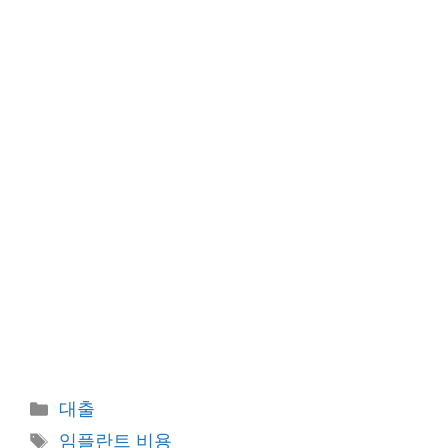
카
대출
테
태
임플란트 비용