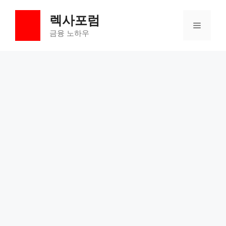
컨
렉사포럼
텐
메
츠
금융 노하우
로
뉴
건
너
뛰
기