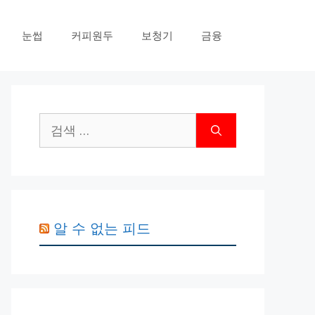
눈썹
커피원두
보청기
금융
검
색:
알 수 없는 피드