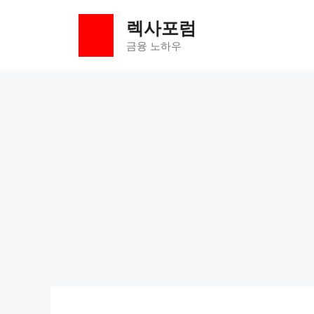
컨
렉사포럼
텐
츠
금융 노하우
로
건
너
뛰
기