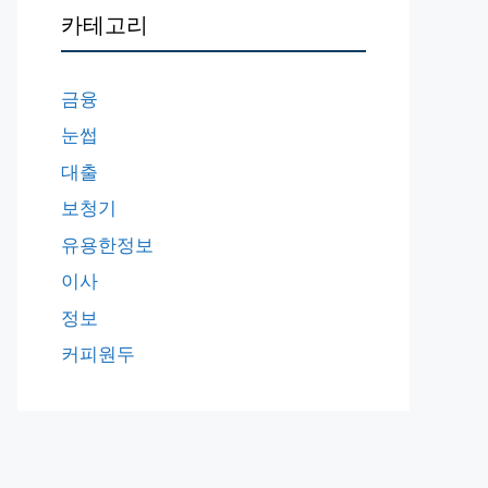
카테고리
금융
눈썹
대출
보청기
유용한정보
이사
정보
커피원두