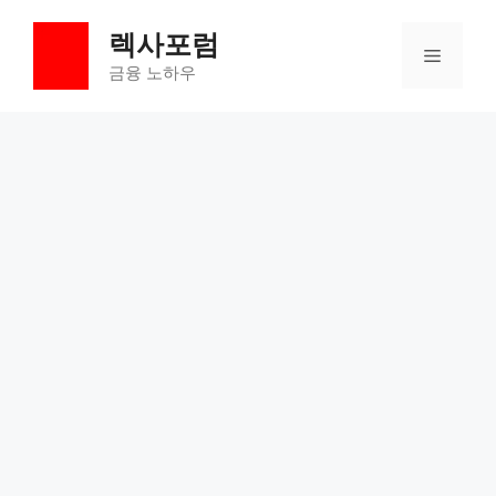
컨
렉사포럼
텐
메
츠
금융 노하우
로
뉴
건
너
뛰
기