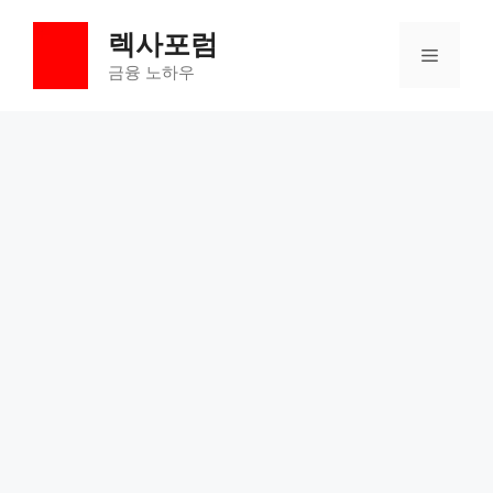
컨
렉사포럼
텐
메
츠
금융 노하우
로
뉴
건
너
뛰
기