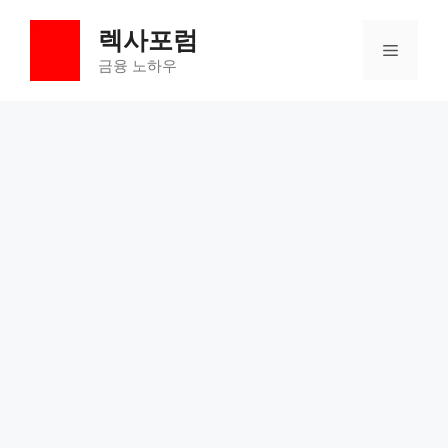
컨
렉사포럼
텐
메
츠
금융 노하우
로
뉴
건
너
뛰
기