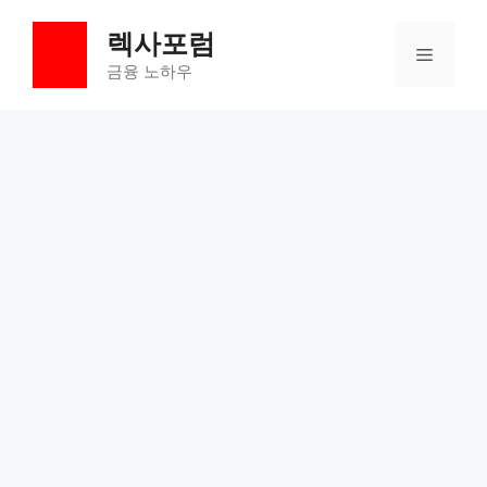
컨
렉사포럼
텐
메
츠
금융 노하우
로
뉴
건
너
뛰
기