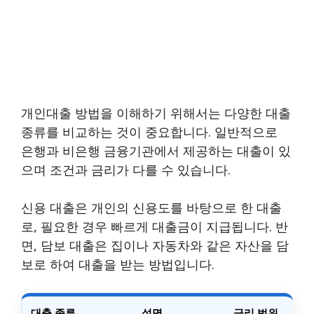
개인대출 방법을 이해하기 위해서는 다양한 대출
종류를 비교하는 것이 중요합니다. 일반적으로
은행과 비은행 금융기관에서 제공하는 대출이 있
으며 조건과 금리가 다를 수 있습니다.
신용 대출은 개인의 신용도를 바탕으로 한 대출
로, 필요한 경우 빠르게 대출금이 지급됩니다. 반
면, 담보 대출은 집이나 자동차와 같은 자산을 담
보로 하여 대출을 받는 방법입니다.
대출 종류
설명
금리 범위