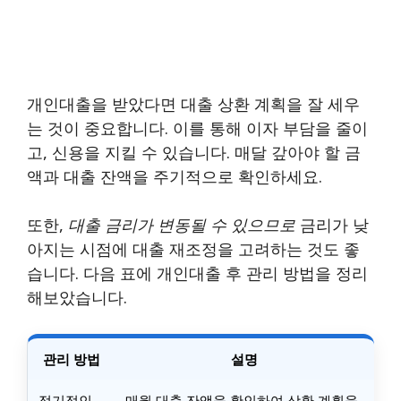
개인대출을 받았다면 대출 상환 계획을 잘 세우
는 것이 중요합니다. 이를 통해 이자 부담을 줄이
고, 신용을 지킬 수 있습니다. 매달 갚아야 할 금
액과 대출 잔액을 주기적으로 확인하세요.
또한,
대출 금리가 변동될 수 있으므로
금리가 낮
아지는 시점에 대출 재조정을 고려하는 것도 좋
습니다. 다음 표에 개인대출 후 관리 방법을 정리
해보았습니다.
관리 방법
설명
정기적인
매월 대출 잔액을 확인하여 상환 계획을