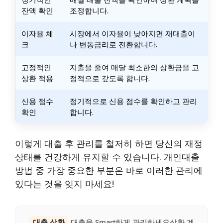
잔액 확인
조정합니다.
이자율 체
시장에서 이자율이 낮아지면 재대출이
크
나 변동금리로 전환합니다.
고정적인
지출을 줄여 매달 최소한의 상환금을 고
상환 적용
정적으로 갚도록 합니다.
신용 점수
정기적으로 신용 점수를 확인하고 관리
확인
합니다.
이렇게 대출 후 관리를 철저히 하면 당신의 재정
상태를 건강하게 유지할 수 있습니다. 개인대출
방법 중 가장 중요한 부분은 바로 이러한 관리에
있다는 것을 잊지 마세요!
대출 상환
대출을 Smart하게 관리하세요상환 계