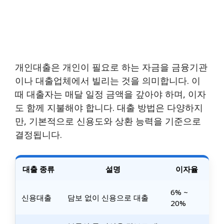
개인대출은 개인이 필요로 하는 자금을 금융기관
이나 대출업체에서 빌리는 것을 의미합니다. 이
때 대출자는 매달 일정 금액을 갚아야 하며, 이자
도 함께 지불해야 합니다. 대출 방법은 다양하지
만, 기본적으로 신용도와 상환 능력을 기준으로
결정됩니다.
대출 종류
설명
이자율
6% ~
신용대출
담보 없이 신용으로 대출
20%