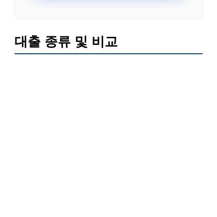
대출 종류 및 비교