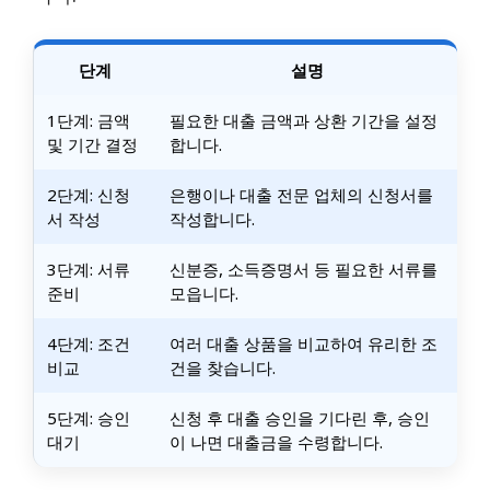
단계
설명
1단계: 금액
필요한 대출 금액과 상환 기간을 설정
및 기간 결정
합니다.
2단계: 신청
은행이나 대출 전문 업체의 신청서를
서 작성
작성합니다.
3단계: 서류
신분증, 소득증명서 등 필요한 서류를
준비
모읍니다.
4단계: 조건
여러 대출 상품을 비교하여 유리한 조
비교
건을 찾습니다.
5단계: 승인
신청 후 대출 승인을 기다린 후, 승인
대기
이 나면 대출금을 수령합니다.