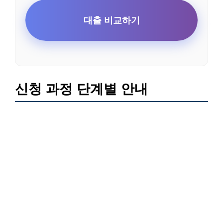
대출 비교하기
신청 과정 단계별 안내