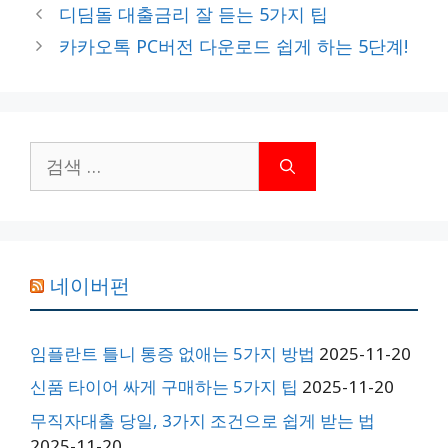
테
디딤돌 대출금리 잘 듣는 5가지 팁
고
카카오톡 PC버전 다운로드 쉽게 하는 5단계!
리
검
색:
네이버펀
임플란트 틀니 통증 없애는 5가지 방법
2025-11-20
신품 타이어 싸게 구매하는 5가지 팁
2025-11-20
무직자대출 당일, 3가지 조건으로 쉽게 받는 법
2025-11-20