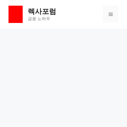
컨
렉사포럼
텐
메
츠
금융 노하우
로
뉴
건
너
뛰
기